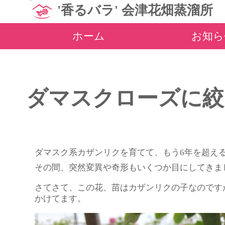
'香るバラ' 会津花畑蒸溜所
ホーム
お知ら
ダマスクローズに絞
ダマスク系カザンリクを育てて、もう6年を超え
その間、突然変異や奇形もいくつか目にしてきま
さてさて、この花、苗はカザンリクの子なのです
かけてます。