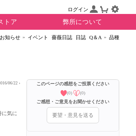
ログイン
ストア
弊所について
»
»
お知らせ
イベント
薔薇日誌
日誌
Q＆A
品種
2016/06/22 ›
このページの感想をご投票ください
(0)
(0)
ご感想・ご意見をお聞かせください
特に気に
要望・意見を送る