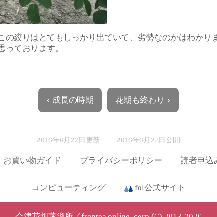
この絞りはとてもしっかり出ていて、劣勢なのかはわかり
思っております。
‹ 成長の時期
花期も終わり ›
2016年6月22日更新
2016年6月22日公開
お買い物ガイド
プライバシーポリシー
読者申込
コンピューティング
fol公式サイト
会津花畑蒸溜所／frontea online, corp.(C) 2013-2020