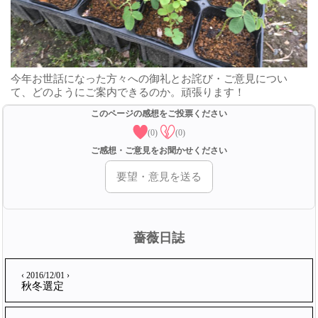
今年お世話になった方々への御礼とお詫び・ご意見につい
て、どのようにご案内できるのか。頑張ります！
このページの感想をご投票ください
(0)
(0)
ご感想・ご意見をお聞かせください
要望・意見を送る
薔薇日誌
‹ 2016/12/01 ›
秋冬選定