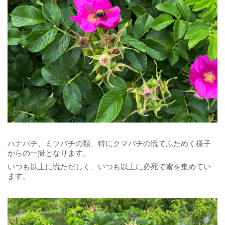
ハナバチ、ミツバチの類、特にクマバチの慌てふためく様子
からの一撮となります。
いつも以上に慌ただしく、いつも以上に必死で蜜を集めてい
ます。