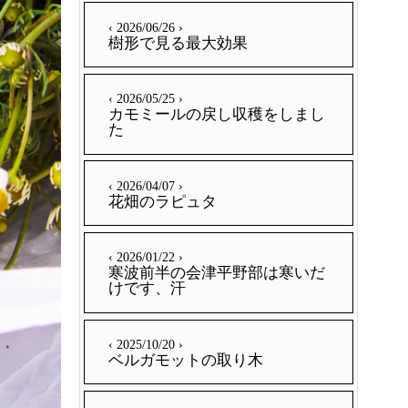
‹ 2026/06/26 ›
樹形で見る最大効果
‹ 2026/05/25 ›
カモミールの戻し収穫をしまし
た
‹ 2026/04/07 ›
花畑のラピュタ
‹ 2026/01/22 ›
寒波前半の会津平野部は寒いだ
けです、汗
‹ 2025/10/20 ›
ベルガモットの取り木