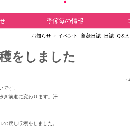
0
せ
季節毎の情報
»
お知らせ
イベント
薔薇日誌
日誌
Q＆A
穫をしました
‹ 
いです。
歩き前進に変わります。汗
ルの戻し収穫をしました。