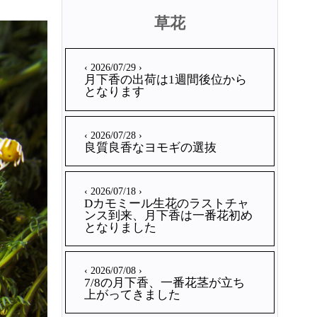
草花
‹ 2026/07/29 ›
月下香の出荷は1週間後位から
となります
‹ 2026/07/28 ›
良質良香なヨモギの選抜
‹ 2026/07/18 ›
Dカモミール生花のラストチャ
ンス到来、月下香は一番花初め
となりました
‹ 2026/07/08 ›
7/8の月下香、一番花茎が立ち
上がってきました