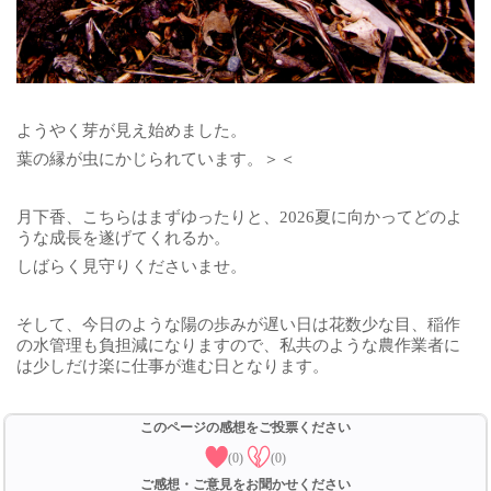
ようやく芽が見え始めました。
葉の縁が虫にかじられています。＞＜
月下香、こちらはまずゆったりと、2026夏に向かってどのよ
うな成長を遂げてくれるか。
しばらく見守りくださいませ。
そして、今日のような陽の歩みが遅い日は花数少な目、稲作
の水管理も負担減になりますので、私共のような農作業者に
は少しだけ楽に仕事が進む日となります。
このページの感想をご投票ください
(0)
(0)
ご感想・ご意見をお聞かせください