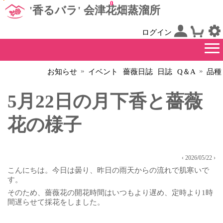
0
'香るバラ' 会津花畑蒸溜所
ログイン
»
»
お知らせ
イベント
薔薇日誌
日誌
Q＆A
品種
5月22日の月下香と薔薇
花の様子
‹ 2026/05/22 ›
こんにちは。今日は曇り、昨日の雨天からの流れで肌寒いで
す。
そのため、薔薇花の開花時間はいつもより遅め、定時より1時
間遅らせて採花をしました。