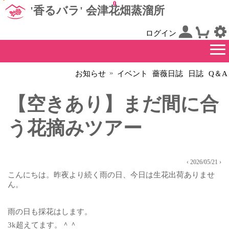
0
'香るバラ' 会津花畑蒸溜所
ログイン
»
お知らせ
イベント
薔薇日誌
日誌
Q＆A
【空きあり】まだ間に合
う花摘みツアー
‹ 2026/05/21 ›
こんにちは。昨夜より続く雨の日、今日は生花出荷ありませ
ん。
雨の日も採花はします。
3k超えてます。＾＾