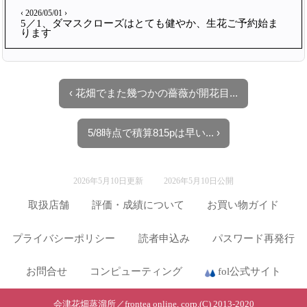
‹ 2026/05/01 ›
5／1、ダマスクローズはとても健やか、生花ご予約始ま
ります
‹ 花畑でまた幾つかの薔薇が開花目...
5/8時点で積算815pは早い... ›
2026年5月10日更新
2026年5月10日公開
取扱店舗
評価・成績について
お買い物ガイド
プライバシーポリシー
読者申込み
パスワード再発行
お問合せ
コンピューティング
fol公式サイト
会津花畑蒸溜所／frontea online, corp.(C) 2013-2020