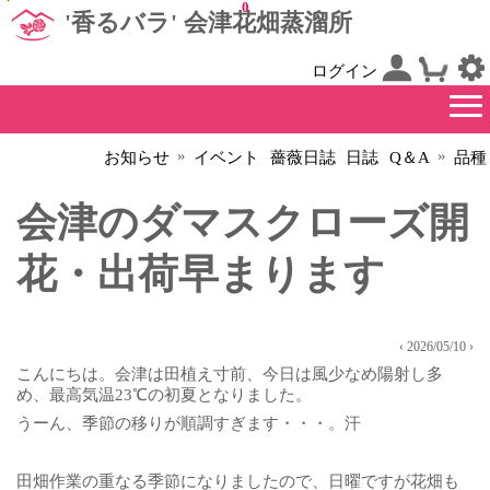
0
'香るバラ' 会津花畑蒸溜所
ログイン
»
»
お知らせ
イベント
薔薇日誌
日誌
Q＆A
品種
会津のダマスクローズ開
花・出荷早まります
‹ 2026/05/10 ›
こんにちは。会津は田植え寸前、今日は風少なめ陽射し多
め、最高気温23℃の初夏となりました。
うーん、季節の移りが順調すぎます・・・。汗
田畑作業の重なる季節になりましたので、日曜ですが花畑も