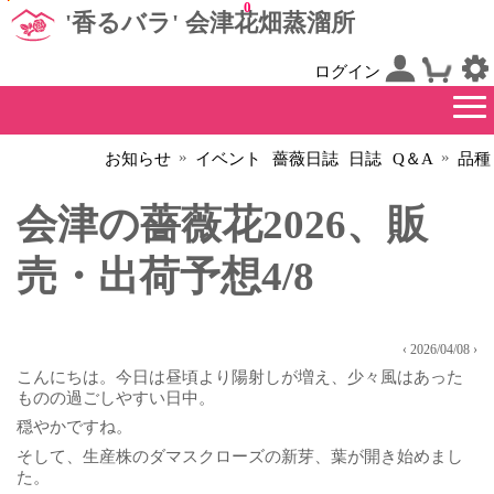
0
'香るバラ' 会津花畑蒸溜所
ログイン
»
»
お知らせ
イベント
薔薇日誌
日誌
Q＆A
品種
会津の薔薇花2026、販
売・出荷予想4/8
‹ 2026/04/08 ›
こんにちは。今日は昼頃より陽射しが増え、少々風はあった
ものの過ごしやすい日中。
穏やかですね。
そして、生産株のダマスクローズの新芽、葉が開き始めまし
た。