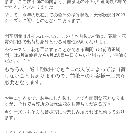
まず、ここ数年間の動向より、薔薇花の時季が1週間強の幅で
ずれることがありますね。
そして、今年の現在までの会津の積算状況・天候状況は2023
シーズンに近いものとなっております。
開花期間は凡そ5/21～6/19、このうち前後1週間は、花量・花
質の関係で出荷対象外となる可能性が高くなります。
今シーズン、花を手にすることができる期間（出荷適正期
間）は5月最終週から6月2週目中日くらいと思って、ご準備く
ださい。＾＾
もちろん、適正期間中でも当日の天候によっては出荷
しないこともありますので、前後日のお客様一工夫が
必要となります。
お手にするまで、お手にした後も、とても面倒な花となりま
すが、それでも弊所の薔薇生花をお待ちくださる方々。
今シーズンもそんな皆様方にお楽しみ頂ければと願っており
ます。