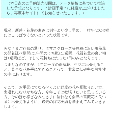
（本日点のご予約販売期間は、データ解析に基づいて推論
した予想となります、＊計画予定＊に確度が上がりました
ら、再度本サイトにてお知らせいたします。）
現況、新芽・花芽の進みは例年より少し早め、一昨年(2024)程
にはこっぱやくないといった状況です。
みなさまご存知の通り、ダマスクローズ等原種に近い薔薇花
の開花延べ期間は1年間のうち概ね3週間、花質花量の良い頃
は1週間ほど、そして花持ちはたった1日のみとなります。
つまりなのですが、1年に一度の薔薇花、生花に出会えるこ
と、見事な花を手にできることって、非常に低確率な可能性
の中にあります。
そこで、お手元にてなるべくよい鮮度の花を受取りたい方、
出遅れになりがちな方、今年こそは欲張りたいと思っている
方、そのほか様ざなみなさまに漏れなく会津の薔薇花の良い
頃に出会えるように、過去の採花実績を踏まえてみていきま
しょう。